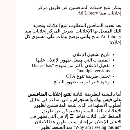
يمكن تتبع حملات المنافسين عن طريق
مركز
إعلانات ميتا Ad Library
بعد تحديد المنافس المطلوب تتبع إعلاناته وتحديد
البلد المفعل بها الإعلانات يعرض المركز إعلانات ميتا
Ad Library نتائج والتي توضح بيانات على مستوى كل
إعلان:
تاريخ تشغيل الإعلان
المنصات التي مفعل ظهور الإعلان عليها
تفعيل الإعلان بأكثر من نموذج “This ad has
multiple versions”
تحليل طريقة تنوع CTA
وجود فلتر لترتيب ظهور النتائج
أما بالنسبة للطريقة الثانية
لتتبع إعلانات المنافسين
على فيس بوك وانستجرام
والتي تساعد في تحليل
أسلوب الاستهداف الذي يتبعه المنافسين لظهور
الإعلانات للفئة المستهدفة يمكن عن طريق
الضغط على الثلاث نقاط
☰
إلا في التي تظهر في
الاعلى للإعلان ثم إختار سبب ظهور هذا الاعلان
“Why am I seeing this ad” بعد الضغط تظهر