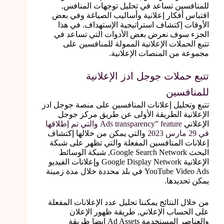
للمنافسين تساعد في تحليل توجهات المنافس,
اقتباس أفكار إعلانية وأساليب الصياغة وفي بعض
الأوقات إكتشاف استراتيجية الإستهداف. في هذا
الجزء سوف نعرض بعض الأدوات التي تساعد في
تتبع الحملات الإعلانية الممولة للمنافسين على
مجموعة من المنصات الإعلانية.
تتبع حملات جوجل ادز الإعلانية
للمنافسين
تتبع وتحليل إعلانات المنافسين على منصة جوجل ادز
الإعلانية الطريقة الأولى عن طريق مركز جوجل
الإعلاني
Ads transparency” feature والتي تم إطلاقها
في 29 مارس 2023
والتي يمكن من خلالها إكتشاف
إعلانات المنافسين المفعلة والتي تظهر على شبكة
البحث Google Search Network, شبكة الوسائط
الإعلانية Google Display Network وإعلانات الفيديو
YouTube Video Ads في بلد محددة خلال مدة زمينة
يمكن تحديدها.
من خلال النتائج يمكننا تحليل عدد الإعلانات المفعلة
على الحساب الإعلاني, طريقة ظهور الإعلان
والعناصر المستخدمة Ad Assets ايضا طريقة