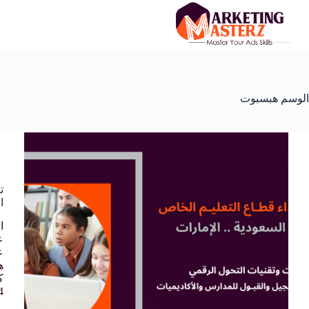
الوسم
هبسبوت
ت
ا
ا
ع
ك
14% علي