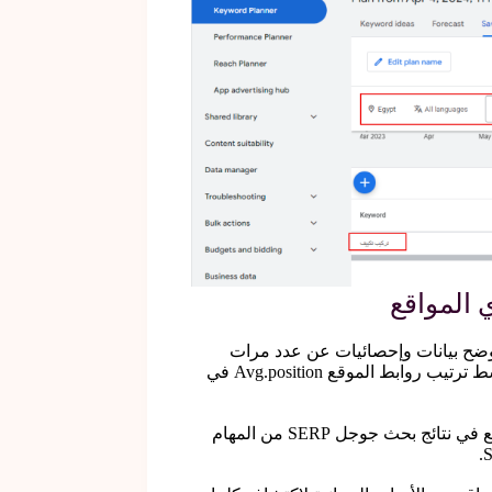
 المواقع
وضح بيانات وإحصائيات عن عدد مرات
ظهور الموقع Impressions, عدد مرات النقر علي روابط الموقع Clicks ومتوسط ترتيب روابط الموقع Avg.position في
اكتشاف وتحليل أهم الكلمات المفتاحية التي ساعدت في ظهور روابط الموقع في نتائج بحث جوجل SERP من المهام