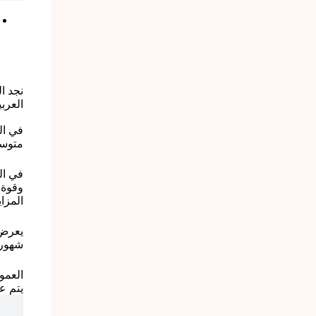
نجد ا
العرب
متوسط
وقوة 
المزايدة
شهور و م
العمو
يتم ع