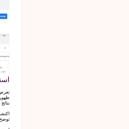
است
تعرض
نتائج بحث قوق
توضح مست