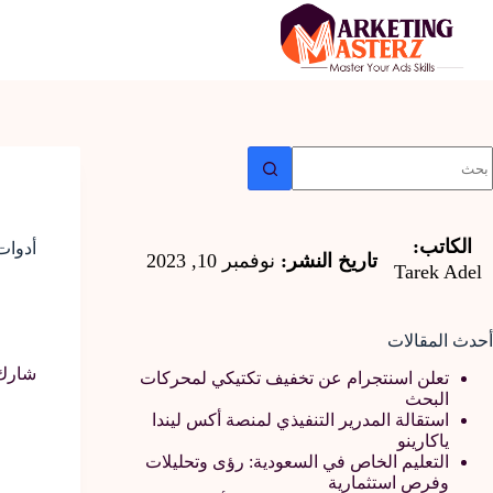
لتجاوز
لى
لمحتوى
ا
وجد
تائج
الكاتب:
أدوات
تاريخ النشر:
نوفمبر 10, 2023
Tarek Adel
أحدث المقالات
شارك 
تعلن اسنتجرام عن تخفيف تكتيكي لمحركات
البحث
استقالة المدرير التنفيذي لمنصة أكس ليندا
ياكارينو
التعليم الخاص في السعودية: رؤى وتحليلات
وفرص استثمارية