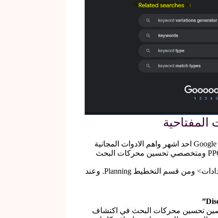
مخطط الكلمات المفتاحية من قوقل ادز والمعروف باسم Google Keyword Planner احد اشهر واهم الادوات المجانية
لإكتشاف وتحليل الكلمات المفتاحية بالنسبة لمديري حملات قوقل ادز PPC Ads ومتخصصي تحسين محركات البحث
تقع أداة مخطط الكلمات المفتاحية Google Keyword Planner في قائمة الإعدادات> ومن قسم التخطيط Planning. وعند
ات قوقل ادز ومتخصصين تحسين محركات البحث في اكتشاف