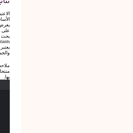
نتائ
الأساس
riants
والجم
ملاحظ
منتجا
بها.