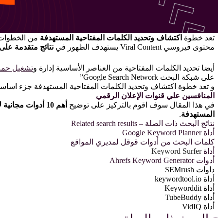
تعد خطوة
اكتشاف وتحديد الكلمات المفتاحية المستهدفة
من الخطوات 
محتوى فيروسي Viral Content يستهدف الظهور في
نتائج متقدمة عل
أيضا تحديد الكلمات المفتاحية من العناصر الأساسية إدارة و
تشغيل حملات ج
على شبكة البحث Google Search Network”
و تعد خطوة
اكتشاف وتحديد الكلمات المفتاحية المستهدفة جزء اسا
المنافسين علي قنوات الإعلان الرقمي
في هذا المقال سوف اقوم بالتركيز على توضيح
أهم 10 أدوات مجا
المستهدفة
.
نتائج البحث ذات الصلة – Related search results
أداة Google Keyword Planner
كلمات البحث من أدوات قوقل لمديري المواقع
أداة
Keyword Surfer
أدوات Ahrefs Keyword Generator
داوات SEMrush
أداة keywordtool.io
أداة
Keyworddit
أداة TubeBuddy
أداة VidIQ